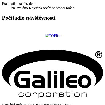
Pranostika na akt. den
Na svatého Kajetána otvírá se stodol brána.
Počítadlo návštěvnosti
Oficiální stránky ZŠ a MŠ Staré Město © 2026