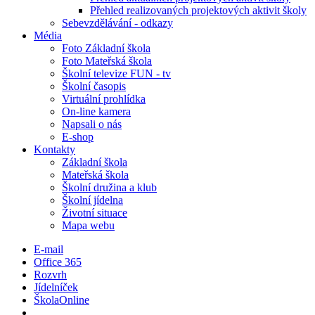
Přehled realizovaných projektových aktivit školy
Sebevzdělávání - odkazy
Média
Foto Základní škola
Foto Mateřská škola
Školní televize FUN - tv
Školní časopis
Virtuální prohlídka
On-line kamera
Napsali o nás
E-shop
Kontakty
Základní škola
Mateřská škola
Školní družina a klub
Školní jídelna
Životní situace
Mapa webu
E-mail
Office 365
Rozvrh
Jídelníček
ŠkolaOnline