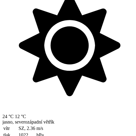
24 °C
12 °C
jasno, severozápadní větřík
vítr
SZ, 2.36
m/s
tlak
1022
hPa