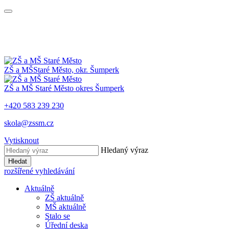
ZŠ a MŠ
Staré Město, okr. Šumperk
ZŠ a MŠ
Staré Město
okres Šumperk
+420 583 239 230
skola@zssm.cz
Vytisknout
Hledaný výraz
Hledat
rozšířené vyhledávání
Aktuálně
ZŠ aktuálně
MŠ aktuálně
Stalo se
Úřední deska