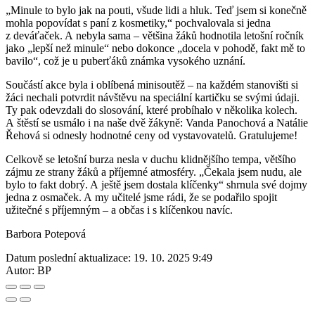
„Minule to bylo jak na pouti, všude lidi a hluk. Teď jsem si konečně
mohla popovídat s paní z kosmetiky,“ pochvalovala si jedna
z deváťaček. A nebyla sama – většina žáků hodnotila letošní ročník
jako „lepší než minule“ nebo dokonce „docela v pohodě, fakt mě to
bavilo“, což je u puberťáků známka vysokého uznání.
Součástí akce byla i oblíbená minisoutěž – na každém stanovišti si
žáci nechali potvrdit návštěvu na speciální kartičku se svými údaji.
Ty pak odevzdali do slosování, které probíhalo v několika kolech.
A štěstí se usmálo i na naše dvě žákyně: Vanda Panochová a Natálie
Řehová si odnesly hodnotné ceny od vystavovatelů. Gratulujeme!
Celkově se letošní burza nesla v duchu klidnějšího tempa, většího
zájmu ze strany žáků a příjemné atmosféry. „Čekala jsem nudu, ale
bylo to fakt dobrý. A ještě jsem dostala klíčenky“ shrnula své dojmy
jedna z osmaček. A my učitelé jsme rádi, že se podařilo spojit
užitečné s příjemným – a občas i s klíčenkou navíc.
Barbora Potepová
Datum poslední aktualizace:
19. 10. 2025 9:49
Autor:
BP