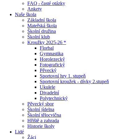
FAQ - časté otázky
Ankety
Naše škola
Základní škola
Mateřská škola
Školní družina
Školní klub
Kroužky 2025-26 *
Florbal
Gymnastika
Horolezecký
Fotografický
Pěvecký
Sportovní hry 1. stupeň
Sportovní kroužek - dívky 2.stupeň
Ukulele
Divadelní
Polytechnický
Pěvecký sbor
Školní jídelna
Školní tělocvična
Hřiště a zahrada
Historie školy
Lidé
Žáci