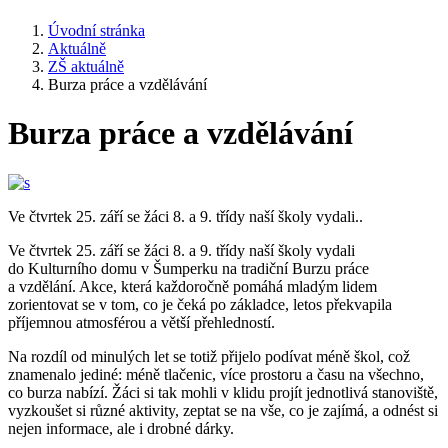
Úvodní stránka
Aktuálně
ZŠ aktuálně
Burza práce a vzdělávání
Burza práce a vzdělávání
Ve čtvrtek 25. září se žáci 8. a 9. třídy naší školy vydali..
Ve čtvrtek 25. září se žáci 8. a 9. třídy naší školy vydali
do Kulturního domu v Šumperku na tradiční Burzu práce
a vzdělání. Akce, která každoročně pomáhá mladým lidem
zorientovat se v tom, co je čeká po základce, letos překvapila
příjemnou atmosférou a větší přehledností.
Na rozdíl od minulých let se totiž přijelo podívat méně škol, což
znamenalo jediné: méně tlačenic, více prostoru a času na všechno,
co burza nabízí. Žáci si tak mohli v klidu projít jednotlivá stanoviště,
vyzkoušet si různé aktivity, zeptat se na vše, co je zajímá, a odnést si
nejen informace, ale i drobné dárky.