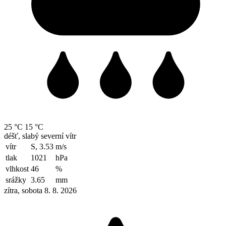
25 °C
15 °C
déšť, slabý severní vítr
vítr
S, 3.53
m/s
tlak
1021
hPa
vlhkost
46
%
srážky
3.65
mm
zítra, sobota 8. 8. 2026