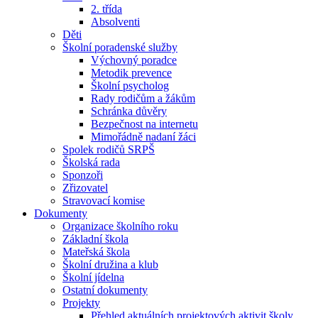
2. třída
Absolventi
Děti
Školní poradenské služby
Výchovný poradce
Metodik prevence
Školní psycholog
Rady rodičům a žákům
Schránka důvěry
Bezpečnost na internetu
Mimořádně nadaní žáci
Spolek rodičů SRPŠ
Školská rada
Sponzoři
Zřizovatel
Stravovací komise
Dokumenty
Organizace školního roku
Základní škola
Mateřská škola
Školní družina a klub
Školní jídelna
Ostatní dokumenty
Projekty
Přehled aktuálních projektových aktivit školy