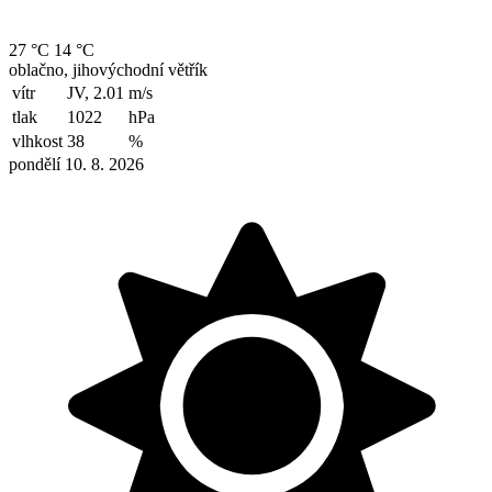
27 °C
14 °C
oblačno, jihovýchodní větřík
vítr
JV, 2.01
m/s
tlak
1022
hPa
vlhkost
38
%
pondělí 10. 8. 2026