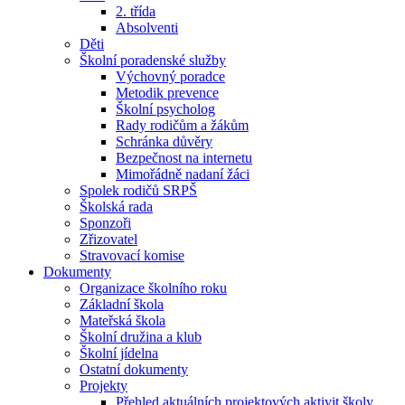
2. třída
Absolventi
Děti
Školní poradenské služby
Výchovný poradce
Metodik prevence
Školní psycholog
Rady rodičům a žákům
Schránka důvěry
Bezpečnost na internetu
Mimořádně nadaní žáci
Spolek rodičů SRPŠ
Školská rada
Sponzoři
Zřizovatel
Stravovací komise
Dokumenty
Organizace školního roku
Základní škola
Mateřská škola
Školní družina a klub
Školní jídelna
Ostatní dokumenty
Projekty
Přehled aktuálních projektových aktivit školy