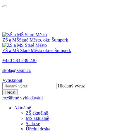
ZŠ a MŠ
Staré Město, okr. Šumperk
ZŠ a MŠ
Staré Město
okres Šumperk
+420 583 239 230
skola@zssm.cz
Vytisknout
Hledaný výraz
Hledat
rozšířené vyhledávání
Aktuálně
ZŠ aktuálně
MŠ aktuálně
Stalo se
Úřední deska