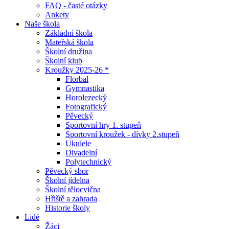
FAQ - časté otázky
Ankety
Naše škola
Základní škola
Mateřská škola
Školní družina
Školní klub
Kroužky 2025-26 *
Florbal
Gymnastika
Horolezecký
Fotografický
Pěvecký
Sportovní hry 1. stupeň
Sportovní kroužek - dívky 2.stupeň
Ukulele
Divadelní
Polytechnický
Pěvecký sbor
Školní jídelna
Školní tělocvična
Hřiště a zahrada
Historie školy
Lidé
Žáci