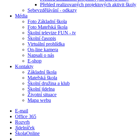
Přehled realizovaných projektových aktivit školy
Sebevzdělávání - odkazy
Média
Foto Základní škola
Foto Mateřská škola
Školní televize FUN - tv
Školní časopis
Virtuální prohlídka
On-line kamera
Napsali o nás
E-shop
Kontakty
Základní škola
Mateřská škola
Školní družina a klub
Školní jídelna
Životní situace
Mapa webu
E-mail
Office 365
Rozvrh
Jídelníček
ŠkolaOnline