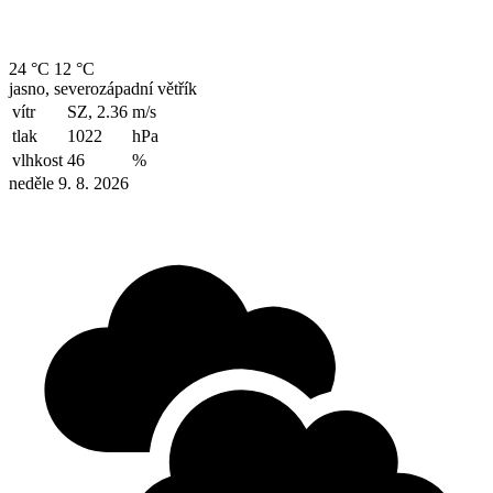
24 °C
12 °C
jasno, severozápadní větřík
vítr
SZ, 2.36
m/s
tlak
1022
hPa
vlhkost
46
%
neděle 9. 8. 2026