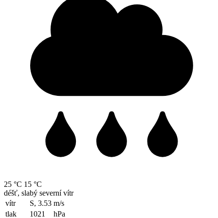
25 °C
15 °C
déšť, slabý severní vítr
vítr
S, 3.53
m/s
tlak
1021
hPa