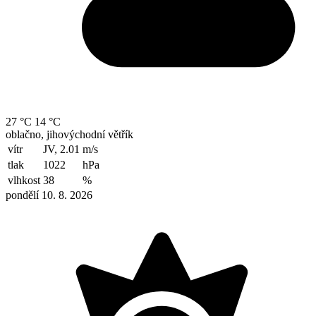
27 °C
14 °C
oblačno, jihovýchodní větřík
vítr
JV, 2.01
m/s
tlak
1022
hPa
vlhkost
38
%
pondělí 10. 8. 2026