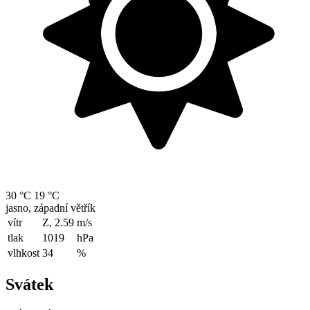
30 °C
19 °C
jasno, západní větřík
vítr
Z, 2.59
m/s
tlak
1019
hPa
vlhkost
34
%
Svátek