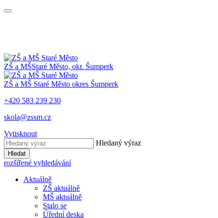
ZŠ a MŠ
Staré Město, okr. Šumperk
ZŠ a MŠ
Staré Město
okres Šumperk
+420 583 239 230
skola@zssm.cz
Vytisknout
Hledaný výraz
Hledat
rozšířené vyhledávání
Aktuálně
ZŠ aktuálně
MŠ aktuálně
Stalo se
Úřední deska