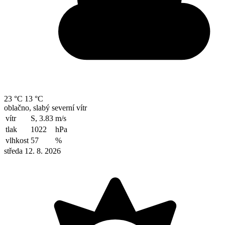
23 °C
13 °C
oblačno, slabý severní vítr
vítr
S, 3.83
m/s
tlak
1022
hPa
vlhkost
57
%
středa 12. 8. 2026