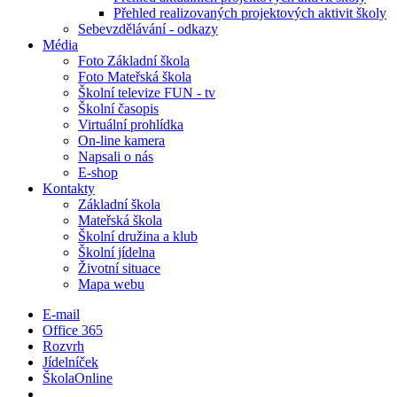
Přehled realizovaných projektových aktivit školy
Sebevzdělávání - odkazy
Média
Foto Základní škola
Foto Mateřská škola
Školní televize FUN - tv
Školní časopis
Virtuální prohlídka
On-line kamera
Napsali o nás
E-shop
Kontakty
Základní škola
Mateřská škola
Školní družina a klub
Školní jídelna
Životní situace
Mapa webu
E-mail
Office 365
Rozvrh
Jídelníček
ŠkolaOnline