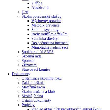
2. třída
Absolventi
Děti
Školní poradenské služby
Výchovný poradce
Metodik prevence
Školní psycholog
Rady rodičům a žákům
Schránka důvěry
Bezpečnost na internetu
Mimořádně nadaní žáci
Spolek rodičů SRPŠ
Školská rada
Sponzoři
Zřizovatel
Stravovací komise
Dokumenty
Organizace školního roku
Základní škola
Mateřská škola
Školní družina a klub
Školní jídelna
Ostatní dokumenty
Projekty
Přehled aktuálních projektových aktivit školy