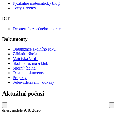
Fyzikálně matematický blog
Testy z fyziky
ICT
Desatero bezpečného internetu
Dokumenty
Organizace školního roku
Základní škola
Mateřská škola
Školní družina a klub
Školní jídelna
Ostatní dokumenty
Projekty
Sebevzdělávání - odkazy
Aktuální počasí
dnes, neděle 9. 8. 2026