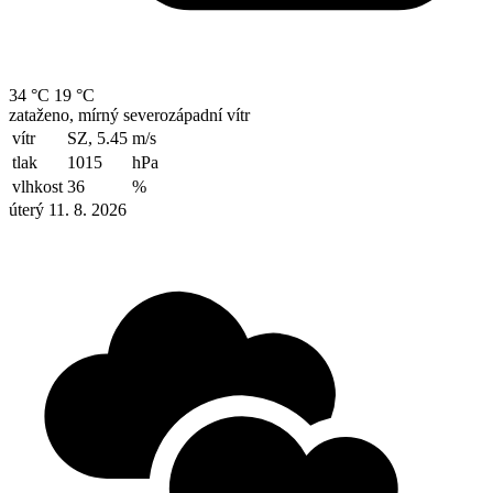
34 °C
19 °C
zataženo, mírný severozápadní vítr
vítr
SZ, 5.45
m/s
tlak
1015
hPa
vlhkost
36
%
úterý 11. 8. 2026