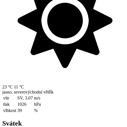
23 °C
11 °C
jasno, severovýchodní větřík
vítr
SV, 3.07
m/s
tlak
1026
hPa
vlhkost
39
%
Svátek