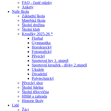
FAQ - časté otázky
Ankety
Naše škola
Základní škola
Mateřská škola
Školní družina
Školní klub
Kroužky 2025-26 *
Florbal
Gymnastika
Horolezecký
Fotografický
Pěvecký
Sportovní hry 1. stupeň
Sportovní kroužek - dívky 2.stupeň
Ukulele
Divadelní
Polytechnický
Pěvecký sbor
Školní jídelna
Školní tělocvična
Hřiště a zahrada
Historie školy
Lidé
Žáci