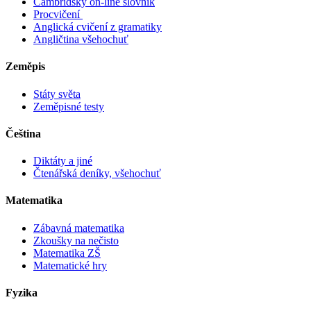
Cambridský on-line slovník
Procvičení
Anglická cvičení z gramatiky
Angličtina všehochuť
Zeměpis
Státy světa
Zeměpisné testy
Čeština
Diktáty a jiné
Čtenářská deníky, všehochuť
Matematika
Zábavná matematika
Zkoušky na nečisto
Matematika ZŠ
Matematické hry
Fyzika