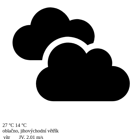
27 °C
14 °C
oblačno, jihovýchodní větřík
vítr
JV, 2.01
m/s