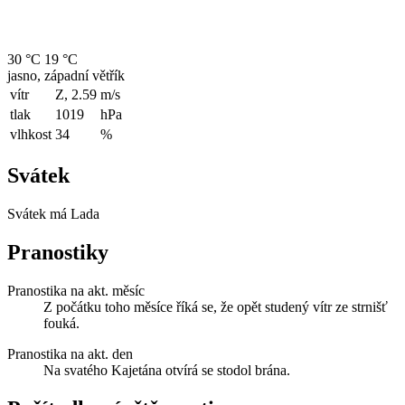
30 °C
19 °C
jasno, západní větřík
vítr
Z, 2.59
m/s
tlak
1019
hPa
vlhkost
34
%
Svátek
Svátek má
Lada
Pranostiky
Pranostika na akt. měsíc
Z počátku toho měsíce říká se, že opět studený vítr ze strnišť
fouká.
Pranostika na akt. den
Na svatého Kajetána otvírá se stodol brána.