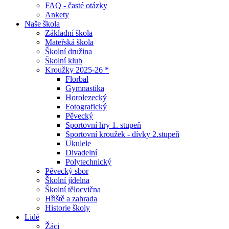
FAQ - časté otázky
Ankety
Naše škola
Základní škola
Mateřská škola
Školní družina
Školní klub
Kroužky 2025-26 *
Florbal
Gymnastika
Horolezecký
Fotografický
Pěvecký
Sportovní hry 1. stupeň
Sportovní kroužek - dívky 2.stupeň
Ukulele
Divadelní
Polytechnický
Pěvecký sbor
Školní jídelna
Školní tělocvična
Hřiště a zahrada
Historie školy
Lidé
Žáci