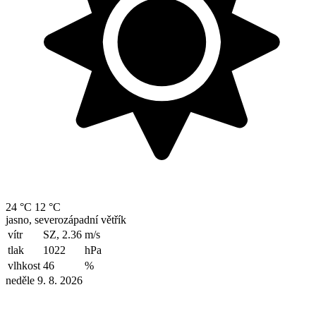
24 °C
12 °C
jasno, severozápadní větřík
vítr
SZ, 2.36
m/s
tlak
1022
hPa
vlhkost
46
%
neděle 9. 8. 2026