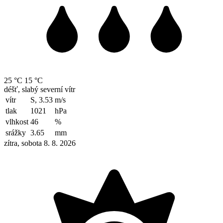
25 °C
15 °C
déšť, slabý severní vítr
vítr
S, 3.53
m/s
tlak
1021
hPa
vlhkost
46
%
srážky
3.65
mm
zítra, sobota 8. 8. 2026