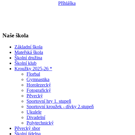
Příhláška
Naše škola
Základní škola
Mateřská škola
Školní družina
Školní klub
Kroužky 2025-26 *
Florbal
Gymnastika
Horolezecký
Fotografický
Pěvecký
Sportovní hry 1. stupeň
Sportovní kroužek - dívky 2.stupeň
Ukulele
Divadelní
Polytechnický
Pěvecký sbor
Školní jídelna