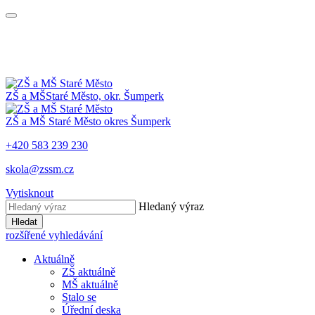
ZŠ a MŠ
Staré Město, okr. Šumperk
ZŠ a MŠ
Staré Město
okres Šumperk
+420 583 239 230
skola@zssm.cz
Vytisknout
Hledaný výraz
Hledat
rozšířené vyhledávání
Aktuálně
ZŠ aktuálně
MŠ aktuálně
Stalo se
Úřední deska