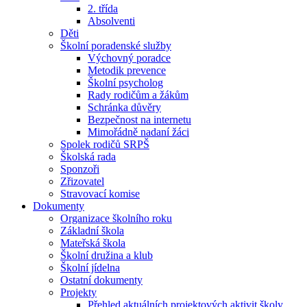
2. třída
Absolventi
Děti
Školní poradenské služby
Výchovný poradce
Metodik prevence
Školní psycholog
Rady rodičům a žákům
Schránka důvěry
Bezpečnost na internetu
Mimořádně nadaní žáci
Spolek rodičů SRPŠ
Školská rada
Sponzoři
Zřizovatel
Stravovací komise
Dokumenty
Organizace školního roku
Základní škola
Mateřská škola
Školní družina a klub
Školní jídelna
Ostatní dokumenty
Projekty
Přehled aktuálních projektových aktivit školy