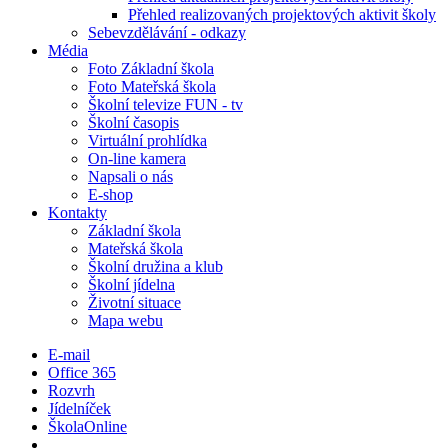
Přehled realizovaných projektových aktivit školy
Sebevzdělávání - odkazy
Média
Foto Základní škola
Foto Mateřská škola
Školní televize FUN - tv
Školní časopis
Virtuální prohlídka
On-line kamera
Napsali o nás
E-shop
Kontakty
Základní škola
Mateřská škola
Školní družina a klub
Školní jídelna
Životní situace
Mapa webu
E-mail
Office 365
Rozvrh
Jídelníček
ŠkolaOnline