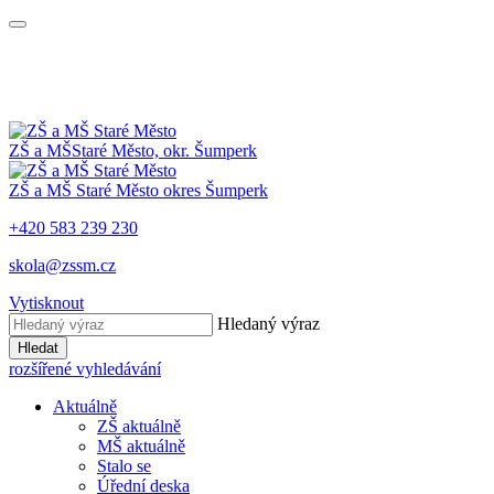
ZŠ a MŠ
Staré Město, okr. Šumperk
ZŠ a MŠ
Staré Město
okres Šumperk
+420 583 239 230
skola@zssm.cz
Vytisknout
Hledaný výraz
Hledat
rozšířené vyhledávání
Aktuálně
ZŠ aktuálně
MŠ aktuálně
Stalo se
Úřední deska