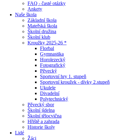
FAQ - časté otázky
Ankety
Naše škola
Základní škola
Mateřská škola
Školní družina
Školní klub
Kroužky 2025-26 *
Florbal
Gymnastika
Horolezecký
Fotografický
Pěvecký
Sportovní hry 1. stupeň
Sportovní kroužek - dívky 2.stupeň
Ukulele
Divadelní
Polytechnický
Pěvecký sbor
Školní jídelna
Školní tělocvična
Hřiště a zahrada
Historie školy
Lidé
Žáci