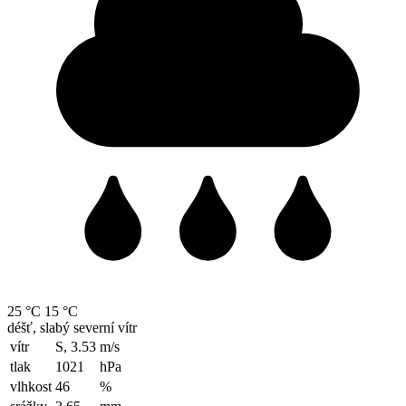
25 °C
15 °C
déšť, slabý severní vítr
vítr
S, 3.53
m/s
tlak
1021
hPa
vlhkost
46
%