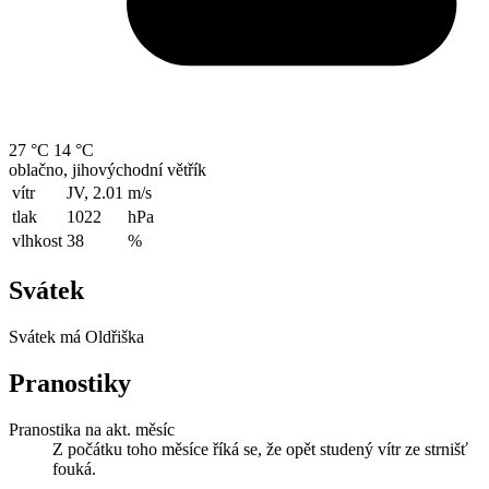
27 °C
14 °C
oblačno, jihovýchodní větřík
vítr
JV, 2.01
m/s
tlak
1022
hPa
vlhkost
38
%
Svátek
Svátek má
Oldřiška
Pranostiky
Pranostika na akt. měsíc
Z počátku toho měsíce říká se, že opět studený vítr ze strnišť
fouká.