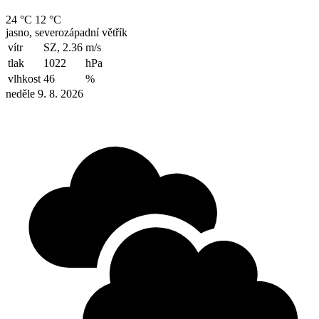
24 °C
12 °C
jasno, severozápadní větřík
vítr
SZ, 2.36
m/s
tlak
1022
hPa
vlhkost
46
%
neděle 9. 8. 2026