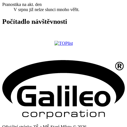
Pranostika na akt. den
V srpnu již nelze slunci mnoho věřit.
Počítadlo návštěvnosti
Oficiální stránky ZŠ a MŠ Staré Město © 2026