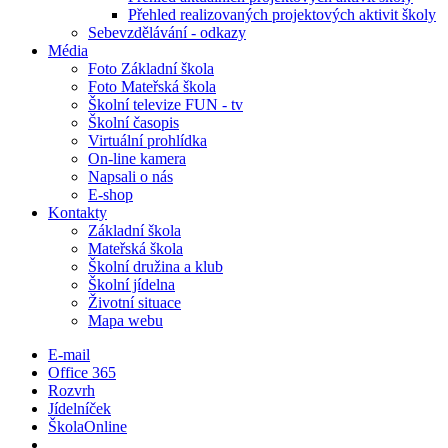
Přehled realizovaných projektových aktivit školy
Sebevzdělávání - odkazy
Média
Foto Základní škola
Foto Mateřská škola
Školní televize FUN - tv
Školní časopis
Virtuální prohlídka
On-line kamera
Napsali o nás
E-shop
Kontakty
Základní škola
Mateřská škola
Školní družina a klub
Školní jídelna
Životní situace
Mapa webu
E-mail
Office 365
Rozvrh
Jídelníček
ŠkolaOnline