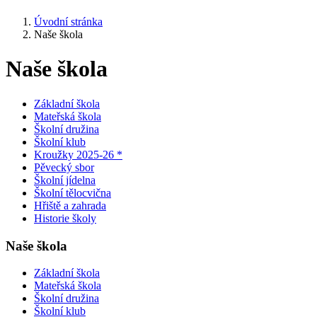
Úvodní stránka
Naše škola
Naše škola
Základní škola
Mateřská škola
Školní družina
Školní klub
Kroužky 2025-26 *
Pěvecký sbor
Školní jídelna
Školní tělocvična
Hřiště a zahrada
Historie školy
Naše škola
Základní škola
Mateřská škola
Školní družina
Školní klub