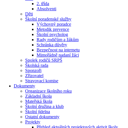
2. třída
Absolventi
Děti
Školní poradenské služby
Výchovný poradce
Metodik prevence
Školní psycholog
Rady rodičům a žákům
Schránka důvěry
Bezpečnost na internetu
Mimořádně nadaní žáci
Spolek rodičů SRPŠ
Školská rada
Sponzoři
Zřizovatel
Stravovací komise
Dokumenty
Organizace školního roku
Základní škola
Mateřská škola
Školní družina a klub
Školní jídelna
Ostatní dokumenty
Projekty
Přehled aktuálních projektových aktivit školy