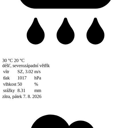
30 °C
20 °C
déšť, severozápadní větřík
vítr
SZ, 3.02
m/s
tlak
1017
hPa
vlhkost
50
%
srážky
8.31
mm
zítra, pátek 7. 8. 2026