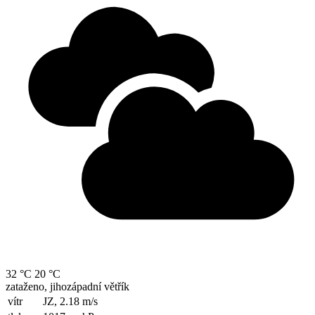
32 °C
20 °C
zataženo, jihozápadní větřík
vítr
JZ, 2.18
m/s