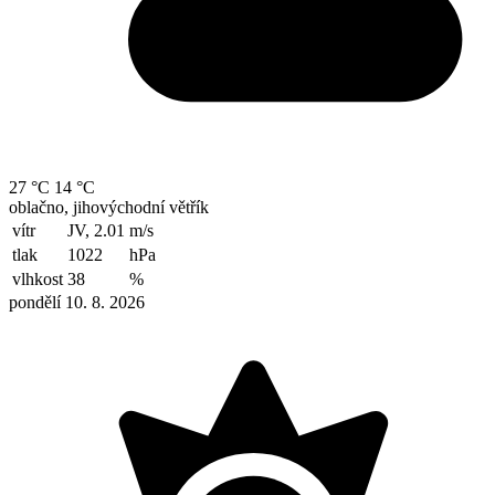
27 °C
14 °C
oblačno, jihovýchodní větřík
vítr
JV, 2.01
m/s
tlak
1022
hPa
vlhkost
38
%
pondělí 10. 8. 2026