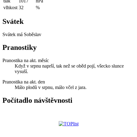
tlak
1017
hPa
vlhkost
32
%
Svátek
Svátek má
Soběslav
Pranostiky
Pranostika na akt. měsíc
Když v srpnu naprší, tak než se oběd pojí, všecko slunce
vysuší.
Pranostika na akt. den
Málo plodů v srpnu, málo včel z jara.
Počítadlo návštěvnosti