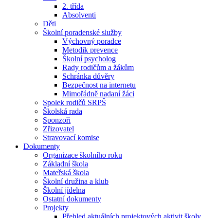
2. třída
Absolventi
Děti
Školní poradenské služby
Výchovný poradce
Metodik prevence
Školní psycholog
Rady rodičům a žákům
Schránka důvěry
Bezpečnost na internetu
Mimořádně nadaní žáci
Spolek rodičů SRPŠ
Školská rada
Sponzoři
Zřizovatel
Stravovací komise
Dokumenty
Organizace školního roku
Základní škola
Mateřská škola
Školní družina a klub
Školní jídelna
Ostatní dokumenty
Projekty
Přehled aktuálních projektových aktivit školy