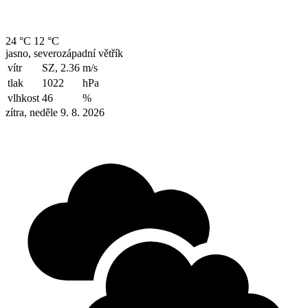
24 °C
12 °C
jasno, severozápadní větřík
vítr
SZ, 2.36
m/s
tlak
1022
hPa
vlhkost
46
%
zítra, neděle 9. 8. 2026