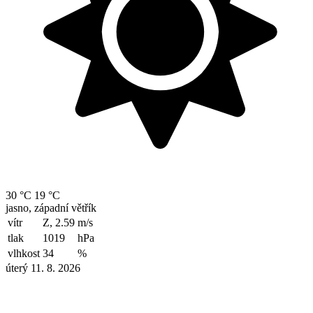
30 °C
19 °C
jasno, západní větřík
vítr
Z, 2.59
m/s
tlak
1019
hPa
vlhkost
34
%
úterý 11. 8. 2026