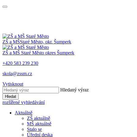
ZŠ a MŠ
Staré Město, okr. Šumperk
ZŠ a MŠ
Staré Město
okres Šumperk
+420 583 239 230
skola@zssm.cz
Vytisknout
Hledaný výraz
Hledat
rozšířené vyhledávání
Aktuálně
ZŠ aktuálně
MŠ aktuálně
Stalo se
Úřední deska