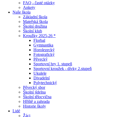
FAQ - časté otázky
Ankety
Naše škola
Základní škola
Mateřská škola
Školní družina
Školní klub
Kroužky 2025-26 *
Florbal
Gymnastika
Horolezecký
Fotografický
Pěvecký
Sportovní hry 1. stupeň
Sportovní kroužek - dívky 2.stupeň
Ukulele
Divadelní
Polytechnický
Pěvecký sbor
Školní jídelna
Školní tělocvična
Hřiště a zahrada
Historie školy
Lidé
Žáci