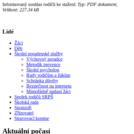
Informovaný souhlas rodičů ke stažení:
Typ: PDF dokument,
Velikost: 227.34 kB
Lidé
Žáci
Děti
Školní poradenské služby
Výchovný poradce
Metodik prevence
Školní psycholog
Rady rodičům a žákům
Schránka důvěry
Bezpečnost na internetu
Mimořádně nadaní žáci
Spolek rodičů SRPŠ
Školská rada
Sponzoři
Zřizovatel
Stravovací komise
Aktuální počasí